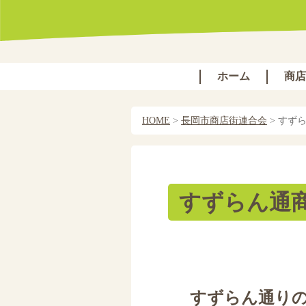
ホーム
商店
HOME
>
長岡市商店街連合会
>
すず
すずらん通
すずらん通り