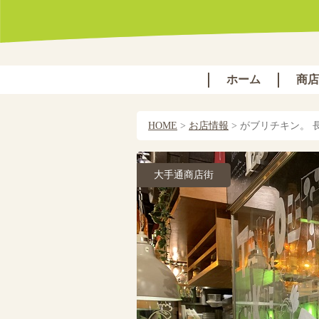
ホーム
商店
HOME
>
お店情報
>
がブリチキン。 
大手通商店街