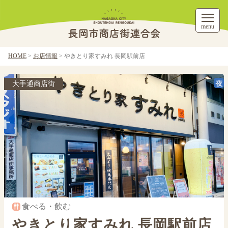
menu
HOME
>
お店情報
>
やきとり家すみれ 長岡駅前店
大手通商店街
食べる・飲む
やきとり家すみれ 長岡駅前店