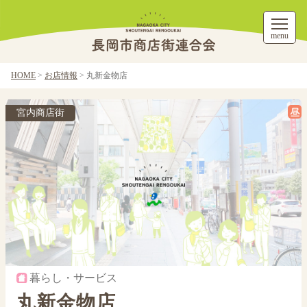
menu
HOME
>
お店情報
>
丸新金物店
宮内商店街
暮らし・サービス
丸新金物店