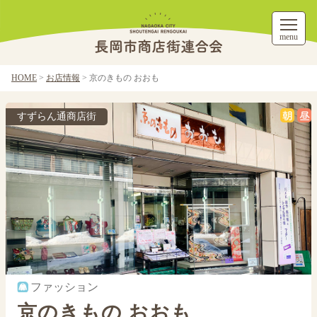
menu
HOME
>
お店情報
>
京のきもの おおも
すずらん通商店街
ファッション
京のきもの おおも