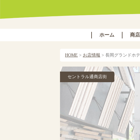
ホーム
商店
HOME
>
お店情報
>
長岡グランドホ
セントラル通商店街