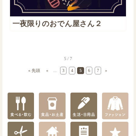
一夜限りのおでん屋さん２
5 / 7
« 先頭
«
...
3
4
5
6
7
»