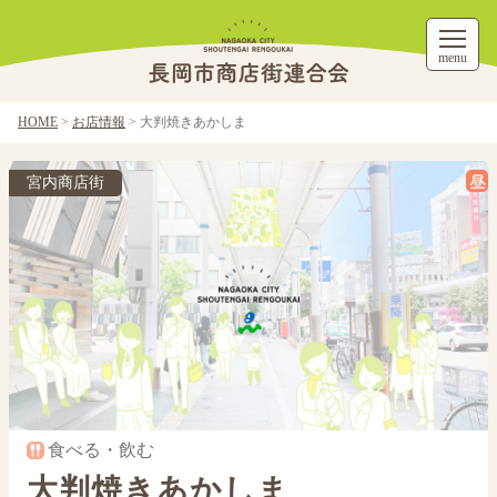
menu
HOME
>
お店情報
>
大判焼きあかしま
宮内商店街
食べる・飲む
大判焼きあかしま