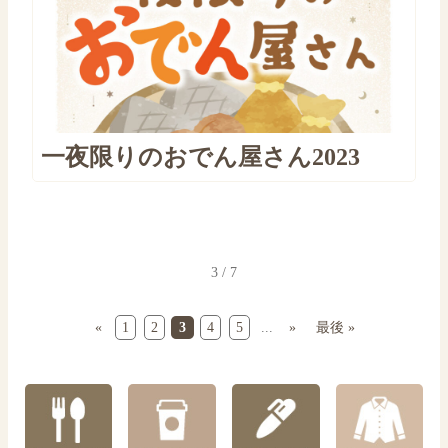
一夜限りのおでん屋さん2023
3 / 7
«
1
2
3
4
5
...
»
最後 »