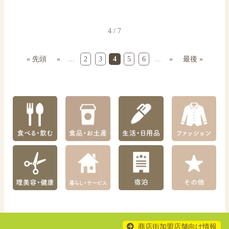
4 / 7
« 先頭
«
...
2
3
4
5
6
...
»
最後 »
商店街加盟店舗向け情報