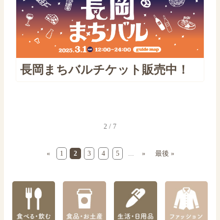
長岡まちバルチケット販売中！
2 / 7
«
1
2
3
4
5
...
»
最後 »